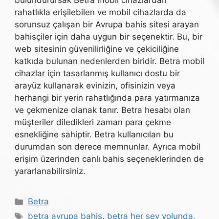
bulundurursak Betra mobil cihazlardan
rahatlıkla erişilebilen ve mobil cihazlarda da
sorunsuz çalışan bir Avrupa bahis sitesi arayan
bahisçiler için daha uygun bir seçenektir. Bu, bir
web sitesinin güvenilirliğine ve çekiciliğine
katkıda bulunan nedenlerden biridir. Betra mobil
cihazlar için tasarlanmış kullanıcı dostu bir
arayüz kullanarak evinizin, ofisinizin veya
herhangi bir yerin rahatlığında para yatırmanıza
ve çekmenize olanak tanır. Betra hesabı olan
müşteriler diledikleri zaman para çekme
esnekliğine sahiptir. Betra kullanıcıları bu
durumdan son derece memnunlar. Ayrıca mobil
erişim üzerinden canlı bahis seçeneklerinden de
yararlanabilirsiniz.
Kategoriler
Betra
Etiketler
betra avrupa bahis
,
betra her şey yolunda
,