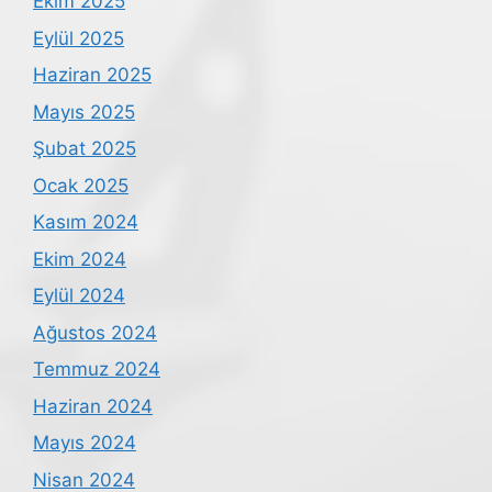
Ekim 2025
Eylül 2025
Haziran 2025
Mayıs 2025
Şubat 2025
Ocak 2025
Kasım 2024
Ekim 2024
Eylül 2024
Ağustos 2024
Temmuz 2024
Haziran 2024
Mayıs 2024
Nisan 2024