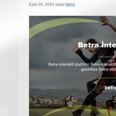
Eylül 20, 2025
yazar
Betra