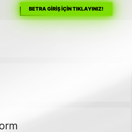
BETRA GİRİŞ İÇİN TIKLAYINIZ!
form