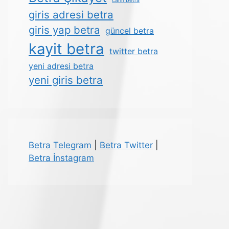
canli betra
giris adresi betra
giris yap betra
güncel betra
kayit betra
twitter betra
yeni adresi betra
yeni giris betra
Betra Telegram
|
Betra Twitter
|
Betra İnstagram