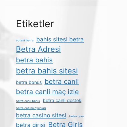
Etiketler
bahis sitesi betra
adresi betra
Betra Adresi
betra bahis
betra bahis sitesi
betra canli
betra bonus
betra canli maç izle
betra canlı destek
betra canlı bahis
betra casino oyunları
betra casino sitesi
betra com
Betra Giriş
betra girisi