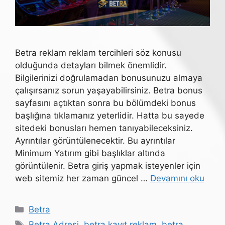
Betra reklam reklam tercihleri söz konusu
olduğunda detayları bilmek önemlidir.
Bilgilerinizi doğrulamadan bonusunuzu almaya
çalışırsanız sorun yaşayabilirsiniz. Betra bonus
sayfasını açtıktan sonra bu bölümdeki bonus
başlığına tıklamanız yeterlidir. Hatta bu sayede
sitedeki bonusları hemen tanıyabileceksiniz.
Ayrıntılar görüntülenecektir. Bu ayrıntılar
Minimum Yatırım gibi başlıklar altında
görüntülenir. Betra giriş yapmak isteyenler için
web sitemiz her zaman güncel …
Devamını oku
Kategoriler
Betra
Etiketler
Betra Adresi
,
betra kayıt reklam
,
betra