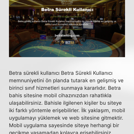
Betra sürekli kullanıcı Betra Sürekli Kullanıcı
memnuniyetini ön planda tutarak en gelişmiş ve
birinci sınıf hizmetleri sunmaya kararlıdır. Betra
bahis sitesine mobil cihazınızdan rahatlıkla
ulaşabilirsiniz. Bahisle ilgilenen kişiler bu siteye
iki farklı yöntemle erişebilirler. İlk yaklaşım, mobil
uygulamayı yüklemek ve web sitesine gitmektir.
Mobil uygulama sayesinde siteye herhangi bir
gecikme yaşamadan kolayca erişebilirsiniz.