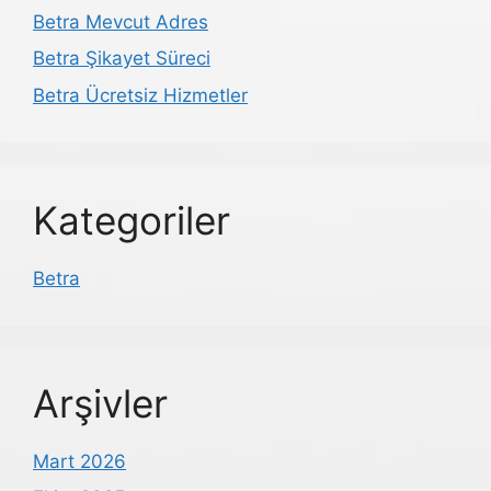
Betra Mevcut Adres
Betra Şikayet Süreci
Betra Ücretsiz Hizmetler
Kategoriler
Betra
Arşivler
Mart 2026