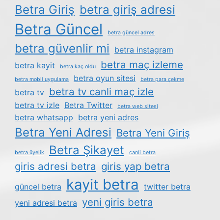
Betra Giriş
betra giriş adresi
Betra Güncel
betra güncel adres
betra güvenlir mi
betra instagram
betra maç izleme
betra kayit
betra kaç oldu
betra oyun sitesi
betra mobil uygulama
betra para çekme
betra tv canli maç izle
betra tv
betra tv izle
Betra Twitter
betra web sitesi
betra whatsapp
betra yeni adres
Betra Yeni Adresi
Betra Yeni Giriş
Betra Şikayet
betra üyelik
canli betra
giris adresi betra
giris yap betra
kayit betra
güncel betra
twitter betra
yeni giris betra
yeni adresi betra