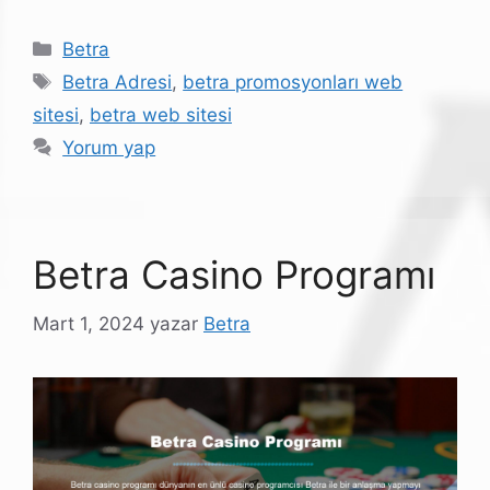
Kategoriler
Betra
Etiketler
Betra Adresi
,
betra promosyonları web
sitesi
,
betra web sitesi
Yorum yap
Betra Casino Programı
Mart 1, 2024
yazar
Betra