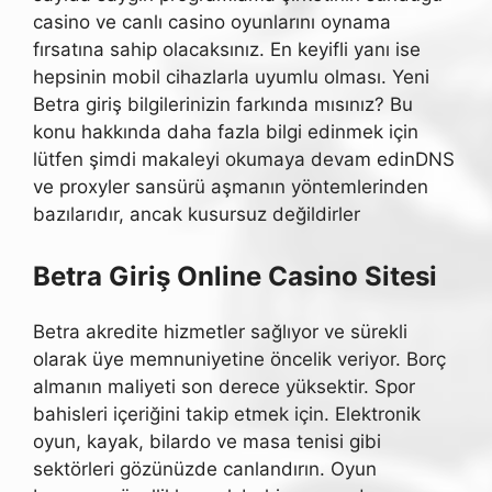
casino ve canlı casino oyunlarını oynama
fırsatına sahip olacaksınız. En keyifli yanı ise
hepsinin mobil cihazlarla uyumlu olması. Yeni
Betra giriş bilgilerinizin farkında mısınız? Bu
konu hakkında daha fazla bilgi edinmek için
lütfen şimdi makaleyi okumaya devam edinDNS
ve proxyler sansürü aşmanın yöntemlerinden
bazılarıdır, ancak kusursuz değildirler
Betra Giriş Online Casino Sitesi
Betra akredite hizmetler sağlıyor ve sürekli
olarak üye memnuniyetine öncelik veriyor. Borç
almanın maliyeti son derece yüksektir. Spor
bahisleri içeriğini takip etmek için. Elektronik
oyun, kayak, bilardo ve masa tenisi gibi
sektörleri gözünüzde canlandırın. Oyun