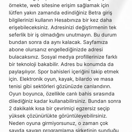
örnekte, web sitesine erişim sağlamak için
lütfen yakın zamanda edindiğiniz Betra giriş
bilgilerinizi kullanın Hesabınıza bir kez daha
erişebileceksiniz. Adresinizi değiştirmenin tek
seferlik bir iş olmadığını unutmayın. Bu durum
bundan sonra da aynı kalacak. Sayfamıza
abone olursanız engellediğinizde adresi
bulacaksınız. Sosyal medya profillerinize farklı
bir teknoloji bakabilir. Adres bu konumda da
paylaşılıyor. Spor bahisleri içeriğini takip etmek
için. Elektronik oyun, kayak, bilardo ve masa
tenisi gibi sektörleri gözünüzde canlandırın.
Oyun boyunca, özellikle canlı bahis sırasında
dilediğiniz kadar kullanabilirsiniz. Bundan sonra
2 dakikalık kısa bir çevrimiçi egzersiz seçip
yüksek çözünürlükte görüntüleyebilirsiniz.
Neden oyuna girmiyorsunuz, o zaman çok
sayıda saygın programlama şirketinin sunduğu