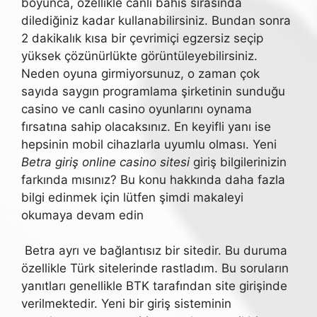
boyunca, özellikle canlı bahis sırasında
dilediğiniz kadar kullanabilirsiniz. Bundan sonra
2 dakikalık kısa bir çevrimiçi egzersiz seçip
yüksek çözünürlükte görüntüleyebilirsiniz.
Neden oyuna girmiyorsunuz, o zaman çok
sayıda saygın programlama şirketinin sunduğu
casino ve canlı casino oyunlarını oynama
fırsatına sahip olacaksınız. En keyifli yanı ise
hepsinin mobil cihazlarla uyumlu olması. Yeni
Betra giriş online casino sitesi
giriş bilgilerinizin
farkında mısınız? Bu konu hakkında daha fazla
bilgi edinmek için lütfen şimdi makaleyi
okumaya devam edin
Betra ayrı ve bağlantısız bir sitedir. Bu duruma
özellikle Türk sitelerinde rastladım. Bu soruların
yanıtları genellikle BTK tarafından site girişinde
verilmektedir. Yeni bir giriş sisteminin