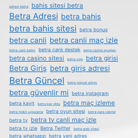
bahis sitesi betra
adresi betra
Betra Adresi
betra bahis
betra bahis sitesi
betra bonus
betra canli
betra canli maç izle
betra canlı destek
betra canlı bahis
betra casino oyunları
betra casino sitesi
betra girisi
betra com
Betra Giriş
betra giriş adresi
Betra Güncel
betra güncel adres
betra güvenlir mi
betra instagram
betra maç izleme
betra kayit
betra kaç oldu
betra oyun sitesi
betra mobil uygulama
betra para çekme
betra tv canli maç izle
betra tv
betra tv izle
Betra Twitter
betra web sitesi
betra whatsapp
betra yeni adres