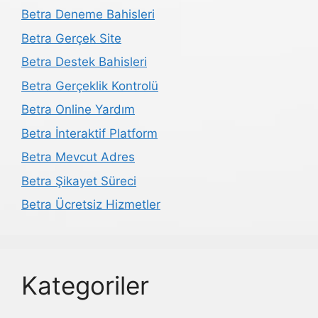
Betra Deneme Bahisleri
Betra Gerçek Site
Betra Destek Bahisleri
Betra Gerçeklik Kontrolü
Betra Online Yardım
Betra İnteraktif Platform
Betra Mevcut Adres
Betra Şikayet Süreci
Betra Ücretsiz Hizmetler
Kategoriler