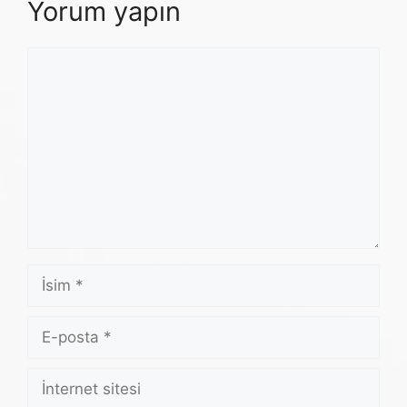
Yorum yapın
Yorum
İsim
E-
posta
İnternet
sitesi