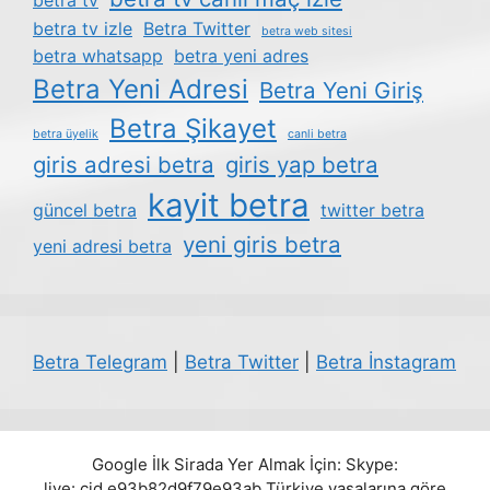
betra tv
betra tv izle
Betra Twitter
betra web sitesi
betra whatsapp
betra yeni adres
Betra Yeni Adresi
Betra Yeni Giriş
Betra Şikayet
betra üyelik
canli betra
giris adresi betra
giris yap betra
kayit betra
güncel betra
twitter betra
yeni giris betra
yeni adresi betra
Betra Telegram
|
Betra Twitter
|
Betra İnstagram
Google İlk Sirada Yer Almak İçin: Skype:
live:.cid.e93b82d9f79e93ab Türkiye yasalarına göre