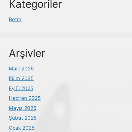
Kategoriler
Betra
Arşivler
Mart 2026
Ekim 2025
Eylül 2025
Haziran 2025
Mayıs 2025
Şubat 2025
Ocak 2025