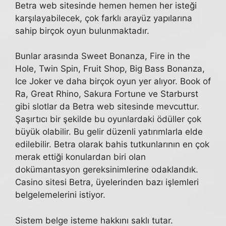
Betra web sitesinde hemen hemen her isteği
karşılayabilecek, çok farklı arayüz yapılarına
sahip birçok oyun bulunmaktadır.
Bunlar arasında Sweet Bonanza, Fire in the
Hole, Twin Spin, Fruit Shop, Big Bass Bonanza,
Ice Joker ve daha birçok oyun yer alıyor. Book of
Ra, Great Rhino, Sakura Fortune ve Starburst
gibi slotlar da Betra web sitesinde mevcuttur.
Şaşırtıcı bir şekilde bu oyunlardaki ödüller çok
büyük olabilir. Bu gelir düzenli yatırımlarla elde
edilebilir. Betra olarak bahis tutkunlarının en çok
merak ettiği konulardan biri olan
dokümantasyon gereksinimlerine odaklandık.
Casino sitesi Betra, üyelerinden bazı işlemleri
belgelemelerini istiyor.
Sistem belge isteme hakkını saklı tutar.