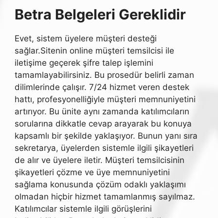
Betra Belgeleri Gereklidir
Evet, sistem üyelere müşteri desteği
sağlar.Sitenin online müşteri temsilcisi ile
iletişime geçerek şifre talep işlemini
tamamlayabilirsiniz. Bu prosedür belirli zaman
dilimlerinde çalışır. 7/24 hizmet veren destek
hattı, profesyonelliğiyle müşteri memnuniyetini
artırıyor. Bu ünite aynı zamanda katılımcıların
sorularına dikkatle cevap arayarak bu konuya
kapsamlı bir şekilde yaklaşıyor. Bunun yanı sıra
sekretarya, üyelerden sistemle ilgili şikayetleri
de alır ve üyelere iletir. Müşteri temsilcisinin
şikayetleri çözme ve üye memnuniyetini
sağlama konusunda çözüm odaklı yaklaşımı
olmadan hiçbir hizmet tamamlanmış sayılmaz.
Katılımcılar sistemle ilgili görüşlerini