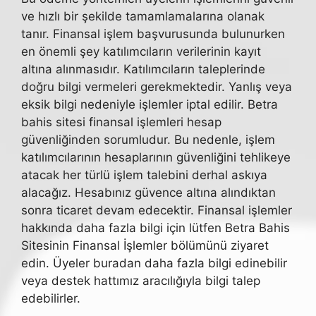
ve hızlı bir şekilde tamamlamalarına olanak
tanır. Finansal işlem başvurusunda bulunurken
en önemli şey katılımcıların verilerinin kayıt
altına alınmasıdır. Katılımcıların taleplerinde
doğru bilgi vermeleri gerekmektedir. Yanlış veya
eksik bilgi nedeniyle işlemler iptal edilir. Betra
bahis sitesi finansal işlemleri hesap
güvenliğinden sorumludur. Bu nedenle, işlem
katılımcılarının hesaplarının güvenliğini tehlikeye
atacak her türlü işlem talebini derhal askıya
alacağız. Hesabınız güvence altına alındıktan
sonra ticaret devam edecektir. Finansal işlemler
hakkında daha fazla bilgi için lütfen Betra Bahis
Sitesinin Finansal İşlemler bölümünü ziyaret
edin. Üyeler buradan daha fazla bilgi edinebilir
veya destek hattımız aracılığıyla bilgi talep
edebilirler.