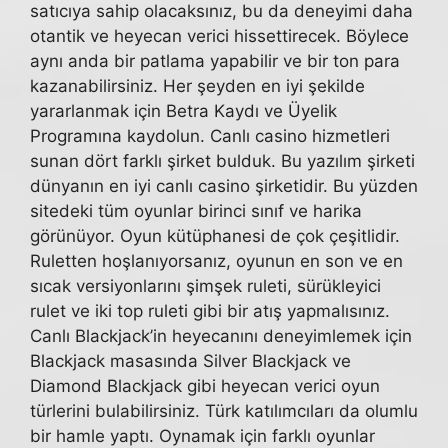
satıcıya sahip olacaksınız, bu da deneyimi daha
otantik ve heyecan verici hissettirecek. Böylece
aynı anda bir patlama yapabilir ve bir ton para
kazanabilirsiniz. Her şeyden en iyi şekilde
yararlanmak için Betra Kaydı ve Üyelik
Programına kaydolun. Canlı casino hizmetleri
sunan dört farklı şirket bulduk. Bu yazılım şirketi
dünyanın en iyi canlı casino şirketidir. Bu yüzden
sitedeki tüm oyunlar birinci sınıf ve harika
görünüyor. Oyun kütüphanesi de çok çeşitlidir.
Ruletten hoşlanıyorsanız, oyunun en son ve en
sıcak versiyonlarını şimşek ruleti, sürükleyici
rulet ve iki top ruleti gibi bir atış yapmalısınız.
Canlı Blackjack’in heyecanını deneyimlemek için
Blackjack masasında Silver Blackjack ve
Diamond Blackjack gibi heyecan verici oyun
türlerini bulabilirsiniz. Türk katılımcıları da olumlu
bir hamle yaptı. Oynamak için farklı oyunlar