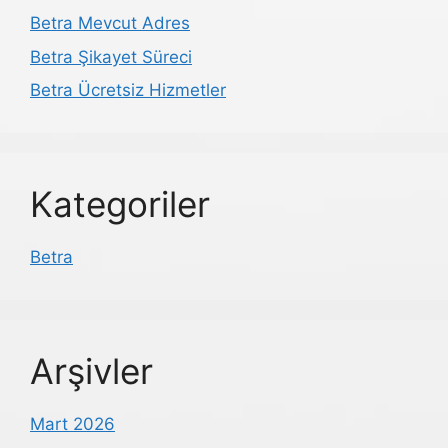
Betra Mevcut Adres
Betra Şikayet Süreci
Betra Ücretsiz Hizmetler
Kategoriler
Betra
Arşivler
Mart 2026