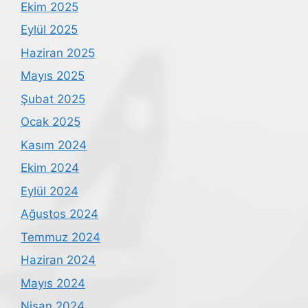
Ekim 2025
Eylül 2025
Haziran 2025
Mayıs 2025
Şubat 2025
Ocak 2025
Kasım 2024
Ekim 2024
Eylül 2024
Ağustos 2024
Temmuz 2024
Haziran 2024
Mayıs 2024
Nisan 2024