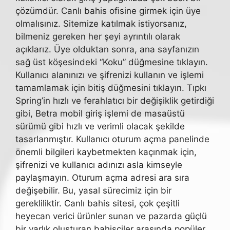
çözümdür. Canlı bahis ofisine girmek için üye
olmalısınız. Sitemize katılmak istiyorsanız,
bilmeniz gereken her şeyi ayrıntılı olarak
açıklarız. Üye olduktan sonra, ana sayfanızın
sağ üst köşesindeki “Koku” düğmesine tıklayın.
Kullanıcı alanınızı ve şifrenizi kullanın ve işlemi
tamamlamak için bitiş düğmesini tıklayın. Tıpkı
Spring’in hızlı ve ferahlatıcı bir değişiklik getirdiği
gibi, Betra mobil giriş işlemi de masaüstü
sürümü gibi hızlı ve verimli olacak şekilde
tasarlanmıştır. Kullanıcı oturum açma panelinde
önemli bilgileri kaybetmekten kaçınmak için,
şifrenizi ve kullanıcı adınızı asla kimseyle
paylaşmayın. Oturum açma adresi ara sıra
değişebilir. Bu, yasal sürecimiz için bir
gerekliliktir. Canlı bahis sitesi, çok çeşitli
heyecan verici ürünler sunan ve pazarda güçlü
bir varlık oluşturan bahisçiler arasında popüler