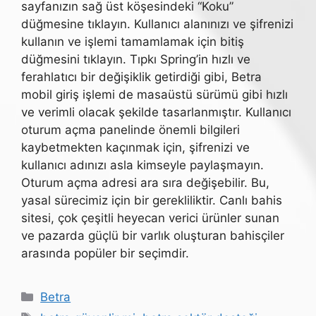
sayfanızın sağ üst köşesindeki “Koku”
düğmesine tıklayın. Kullanıcı alanınızı ve şifrenizi
kullanın ve işlemi tamamlamak için bitiş
düğmesini tıklayın. Tıpkı Spring’in hızlı ve
ferahlatıcı bir değişiklik getirdiği gibi, Betra
mobil giriş işlemi de masaüstü sürümü gibi hızlı
ve verimli olacak şekilde tasarlanmıştır. Kullanıcı
oturum açma panelinde önemli bilgileri
kaybetmekten kaçınmak için, şifrenizi ve
kullanıcı adınızı asla kimseyle paylaşmayın.
Oturum açma adresi ara sıra değişebilir. Bu,
yasal sürecimiz için bir gerekliliktir. Canlı bahis
sitesi, çok çeşitli heyecan verici ürünler sunan
ve pazarda güçlü bir varlık oluşturan bahisçiler
arasında popüler bir seçimdir.
Kategoriler
Betra
Etiketler