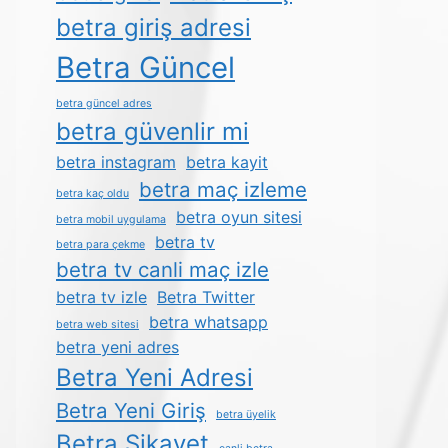
betra giriş adresi
Betra Güncel
betra güncel adres
betra güvenlir mi
betra instagram
betra kayit
betra maç izleme
betra kaç oldu
betra oyun sitesi
betra mobil uygulama
betra tv
betra para çekme
betra tv canli maç izle
betra tv izle
Betra Twitter
betra whatsapp
betra web sitesi
betra yeni adres
Betra Yeni Adresi
Betra Yeni Giriş
betra üyelik
Betra Şikayet