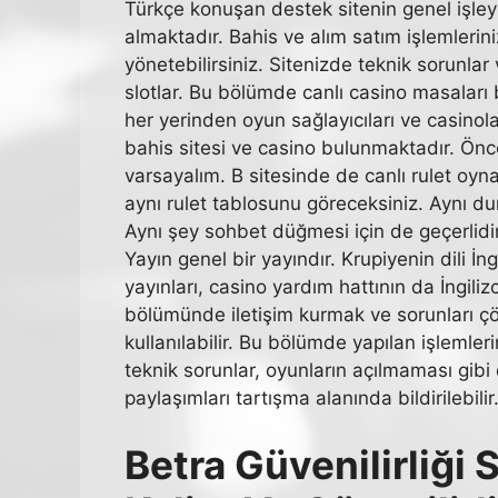
Türkçe konuşan destek sitenin genel işle
almaktadır. Bahis ve alım satım işlemlerin
yönetebilirsiniz. Sitenizde teknik sorunlar v
slotlar. Bu bölümde canlı casino masalar
her yerinden oyun sağlayıcıları ve casino
bahis sitesi ve casino bulunmaktadır. Önce
varsayalım. B sitesinde de canlı rulet oynay
aynı rulet tablosunu göreceksiniz. Aynı du
Aynı şey sohbet düğmesi için de geçerlidir
Yayın genel bir yayındır. Krupiyenin dili İng
yayınları, casino yardım hattının da İngili
bölümünde iletişim kurmak ve sorunları çözm
kullanılabilir. Bu bölümde yapılan işlemler
teknik sorunlar, oyunların açılmaması gibi 
paylaşımları tartışma alanında bildirilebilir
Betra Güvenilirliği 