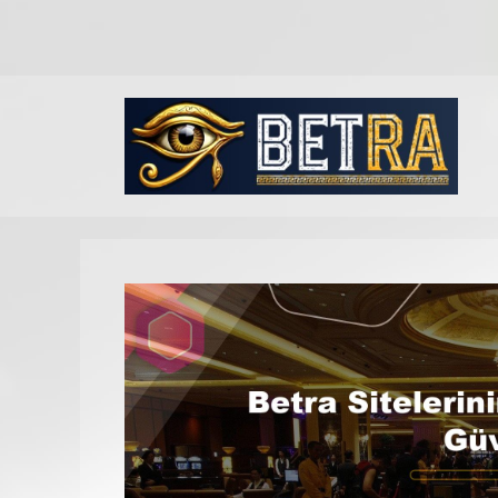
İçeriğe
atla