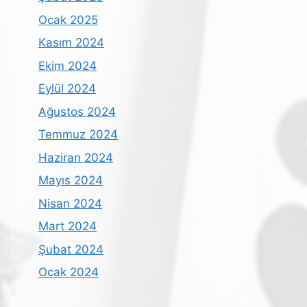
Ocak 2025
Kasım 2024
Ekim 2024
Eylül 2024
Ağustos 2024
Temmuz 2024
Haziran 2024
Mayıs 2024
Nisan 2024
Mart 2024
Şubat 2024
Ocak 2024