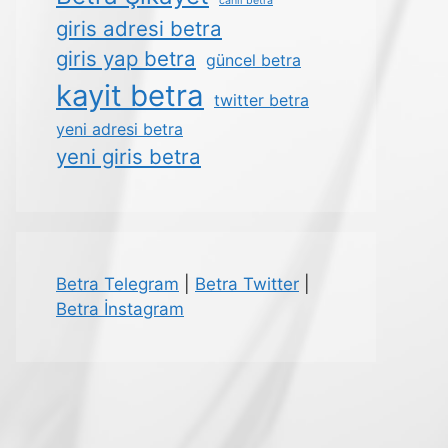
canli betra
giris adresi betra
giris yap betra
güncel betra
kayit betra
twitter betra
yeni adresi betra
yeni giris betra
Betra Telegram
|
Betra Twitter
|
Betra İnstagram