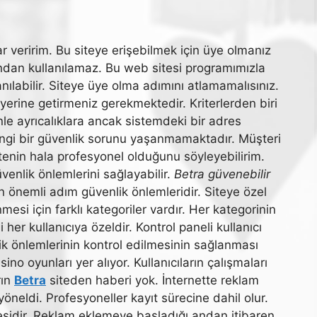
lar veririm. Bu siteye erişebilmek için üye olmanız
ndan kullanılamaz. Bu web sitesi programımızla
nılabilir. Siteye üye olma adımını atlamamalısınız.
ı yerine getirmeniz gerekmektedir. Kriterlerden biri
le ayrıcalıklara ancak sistemdeki bir adres
angi bir güvenlik sorunu yaşanmamaktadır. Müşteri
Sitenin hala profesyonel olduğunu söyleyebilirim.
venlik önlemlerini sağlayabilir.
Betra güvenebilir
en önemli adım güvenlik önlemleridir. Siteye özel
si için farklı kategoriler vardır. Her kategorinin
li her kullanıcıya özeldir. Kontrol paneli kullanıcı
enlik önlemlerinin kontrol edilmesinin sağlanması
no oyunları yer alıyor. Kullanıcıların çalışmaları
rın
Betra
siteden haberi yok. İnternette reklam
öneldi. Profesyoneller kayıt sürecine dahil olur.
itesidir. Reklam eklemeye başladığı andan itibaren