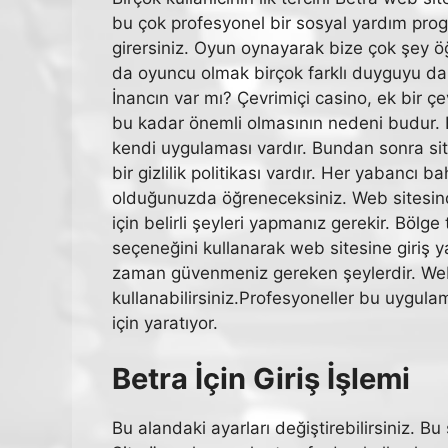
bu çok profesyonel bir sosyal yardım pr
girersiniz. Oyun oynayarak bize çok şey öğre
da oyuncu olmak birçok farklı duyguyu da b
İnancın var mı? Çevrimiçi casino, ek bir çe
bu kadar önemli olmasının nedeni budur. He
kendi uygulaması vardır. Bundan sonra site
bir gizlilik politikası vardır. Her yabancı b
olduğunuzda öğreneceksiniz. Web sitesi
için belirli şeyleri yapmanız gerekir. Bölge 
seçeneğini kullanarak web sitesine giriş yapa
zaman güvenmeniz gereken şeylerdir. Web
kullanabilirsiniz.Profesyoneller bu uygulama
için yaratıyor.
Betra İçin Giriş İşlemi
Bu alandaki ayarları değiştirebilirsiniz. B