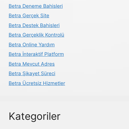
Betra Deneme Bahisleri
Betra Gerçek Site
Betra Destek Bahisleri
Betra Gerçeklik Kontrolü
Betra Online Yardım
Betra İnteraktif Platform
Betra Mevcut Adres
Betra Şikayet Süreci
Betra Ücretsiz Hizmetler
Kategoriler