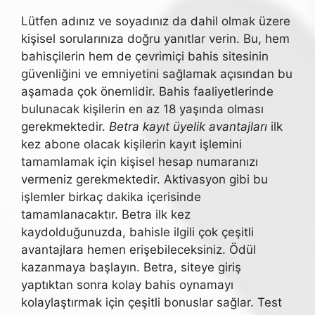
Lütfen adınız ve soyadınız da dahil olmak üzere
kişisel sorularınıza doğru yanıtlar verin. Bu, hem
bahisçilerin hem de çevrimiçi bahis sitesinin
güvenliğini ve emniyetini sağlamak açısından bu
aşamada çok önemlidir. Bahis faaliyetlerinde
bulunacak kişilerin en az 18 yaşında olması
gerekmektedir.
Betra kayıt üyelik avantajları
ilk
kez abone olacak kişilerin kayıt işlemini
tamamlamak için kişisel hesap numaranızı
vermeniz gerekmektedir. Aktivasyon gibi bu
işlemler birkaç dakika içerisinde
tamamlanacaktır. Betra ilk kez
kaydolduğunuzda, bahisle ilgili çok çeşitli
avantajlara hemen erişebileceksiniz. Ödül
kazanmaya başlayın. Betra, siteye giriş
yaptıktan sonra kolay bahis oynamayı
kolaylaştırmak için çeşitli bonuslar sağlar. Test