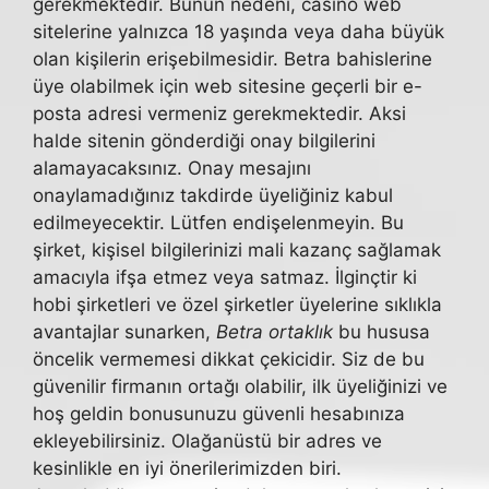
gerekmektedir. Bunun nedeni, casino web
sitelerine yalnızca 18 yaşında veya daha büyük
olan kişilerin erişebilmesidir. Betra bahislerine
üye olabilmek için web sitesine geçerli bir e-
posta adresi vermeniz gerekmektedir. Aksi
halde sitenin gönderdiği onay bilgilerini
alamayacaksınız. Onay mesajını
onaylamadığınız takdirde üyeliğiniz kabul
edilmeyecektir. Lütfen endişelenmeyin. Bu
şirket, kişisel bilgilerinizi mali kazanç sağlamak
amacıyla ifşa etmez veya satmaz. İlginçtir ki
hobi şirketleri ve özel şirketler üyelerine sıklıkla
avantajlar sunarken,
Betra ortaklık
bu hususa
öncelik vermemesi dikkat çekicidir. Siz de bu
güvenilir firmanın ortağı olabilir, ilk üyeliğinizi ve
hoş geldin bonusunuzu güvenli hesabınıza
ekleyebilirsiniz. Olağanüstü bir adres ve
kesinlikle en iyi önerilerimizden biri.