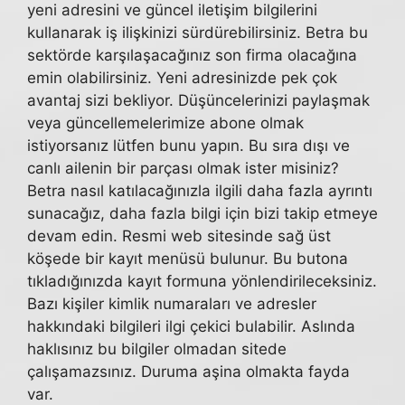
yeni adresini ve güncel iletişim bilgilerini
kullanarak iş ilişkinizi sürdürebilirsiniz. Betra bu
sektörde karşılaşacağınız son firma olacağına
emin olabilirsiniz. Yeni adresinizde pek çok
avantaj sizi bekliyor. Düşüncelerinizi paylaşmak
veya güncellemelerimize abone olmak
istiyorsanız lütfen bunu yapın. Bu sıra dışı ve
canlı ailenin bir parçası olmak ister misiniz?
Betra nasıl katılacağınızla ilgili daha fazla ayrıntı
sunacağız, daha fazla bilgi için bizi takip etmeye
devam edin. Resmi web sitesinde sağ üst
köşede bir kayıt menüsü bulunur. Bu butona
tıkladığınızda kayıt formuna yönlendirileceksiniz.
Bazı kişiler kimlik numaraları ve adresler
hakkındaki bilgileri ilgi çekici bulabilir. Aslında
haklısınız bu bilgiler olmadan sitede
çalışamazsınız. Duruma aşina olmakta fayda
var.