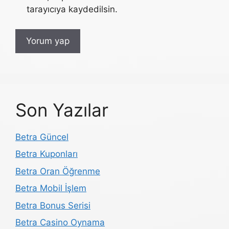
tarayıcıya kaydedilsin.
Son Yazılar
Betra Güncel
Betra Kuponları
Betra Oran Öğrenme
Betra Mobil İşlem
Betra Bonus Serisi
Betra Casino Oynama