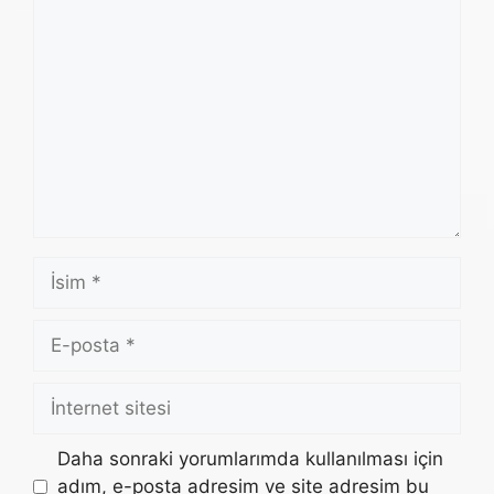
Yorum
İsim
E-
posta
İnternet
sitesi
Daha sonraki yorumlarımda kullanılması için
adım, e-posta adresim ve site adresim bu