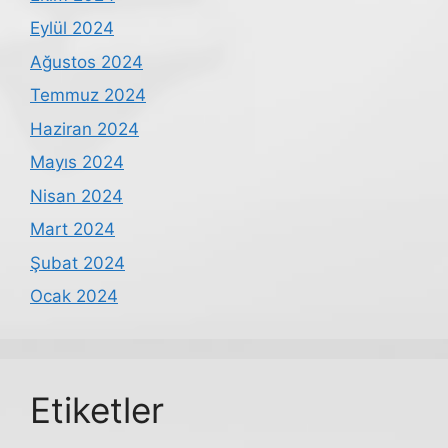
Eylül 2024
Ağustos 2024
Temmuz 2024
Haziran 2024
Mayıs 2024
Nisan 2024
Mart 2024
Şubat 2024
Ocak 2024
Etiketler