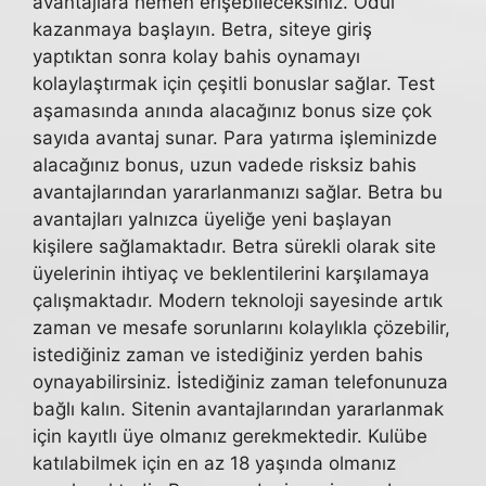
avantajlara hemen erişebileceksiniz. Ödül
kazanmaya başlayın. Betra, siteye giriş
yaptıktan sonra kolay bahis oynamayı
kolaylaştırmak için çeşitli bonuslar sağlar. Test
aşamasında anında alacağınız bonus size çok
sayıda avantaj sunar. Para yatırma işleminizde
alacağınız bonus, uzun vadede risksiz bahis
avantajlarından yararlanmanızı sağlar. Betra bu
avantajları yalnızca üyeliğe yeni başlayan
kişilere sağlamaktadır. Betra sürekli olarak site
üyelerinin ihtiyaç ve beklentilerini karşılamaya
çalışmaktadır. Modern teknoloji sayesinde artık
zaman ve mesafe sorunlarını kolaylıkla çözebilir,
istediğiniz zaman ve istediğiniz yerden bahis
oynayabilirsiniz. İstediğiniz zaman telefonunuza
bağlı kalın. Sitenin avantajlarından yararlanmak
için kayıtlı üye olmanız gerekmektedir. Kulübe
katılabilmek için en az 18 yaşında olmanız