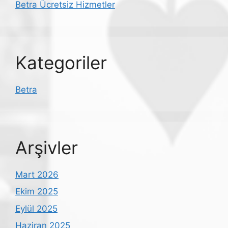
Betra Ücretsiz Hizmetler
Kategoriler
Betra
Arşivler
Mart 2026
Ekim 2025
Eylül 2025
Haziran 2025