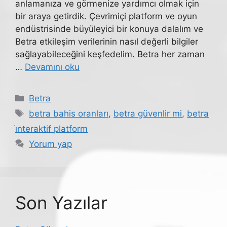
anlamanıza ve görmenize yardımcı olmak için
bir araya getirdik. Çevrimiçi platform ve oyun
endüstrisinde büyüleyici bir konuya dalalım ve
Betra etkileşim verilerinin nasıl değerli bilgiler
sağlayabileceğini keşfedelim. Betra her zaman
…
Devamını oku
Kategoriler
Betra
Etiketler
betra bahis oranları
,
betra güvenlir mi
,
betra
i̇nteraktif platform
Yorum yap
Son Yazılar