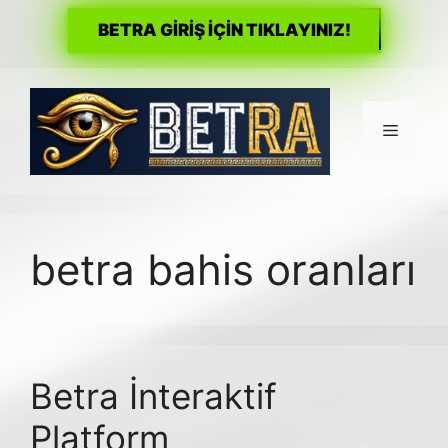
BETRA GİRİŞ İÇİN TIKLAYINIZ!
İçeriğe
atla
Menü
betra bahis oranları
Betra İnteraktif
Platform