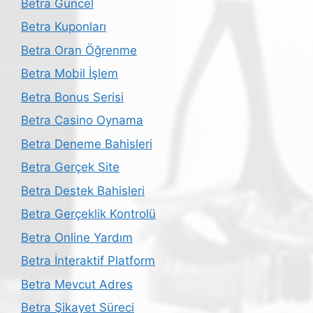
Betra Güncel
Betra Kuponları
Betra Oran Öğrenme
Betra Mobil İşlem
Betra Bonus Serisi
Betra Casino Oynama
Betra Deneme Bahisleri
Betra Gerçek Site
Betra Destek Bahisleri
Betra Gerçeklik Kontrolü
Betra Online Yardım
Betra İnteraktif Platform
Betra Mevcut Adres
Betra Şikayet Süreci