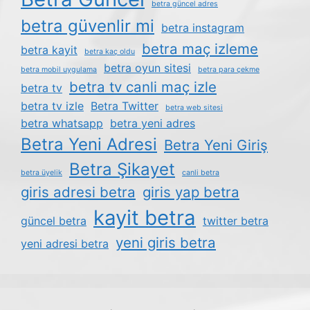
betra güncel adres
betra güvenlir mi
betra instagram
betra maç izleme
betra kayit
betra kaç oldu
betra oyun sitesi
betra mobil uygulama
betra para çekme
betra tv canli maç izle
betra tv
betra tv izle
Betra Twitter
betra web sitesi
betra whatsapp
betra yeni adres
Betra Yeni Adresi
Betra Yeni Giriş
Betra Şikayet
betra üyelik
canli betra
giris adresi betra
giris yap betra
kayit betra
güncel betra
twitter betra
yeni giris betra
yeni adresi betra