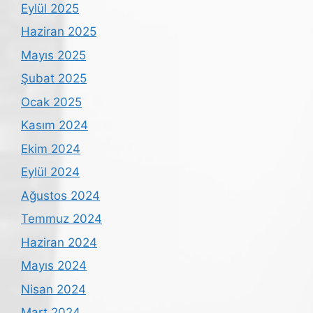
Eylül 2025
Haziran 2025
Mayıs 2025
Şubat 2025
Ocak 2025
Kasım 2024
Ekim 2024
Eylül 2024
Ağustos 2024
Temmuz 2024
Haziran 2024
Mayıs 2024
Nisan 2024
Mart 2024