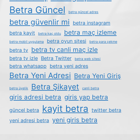
Betra Güncel
betra güncel adres
betra güvenlir mi
betra instagram
betra maç izleme
betra kayit
betra kaç oldu
betra oyun sitesi
betra mobil uygulama
betra para çekme
betra tv canli maç izle
betra tv
betra tv izle
Betra Twitter
betra web sitesi
betra whatsapp
betra yeni adres
Betra Yeni Adresi
Betra Yeni Giriş
Betra Şikayet
betra üyelik
canli betra
giris adresi betra
giris yap betra
kayit betra
güncel betra
twitter betra
yeni giris betra
yeni adresi betra