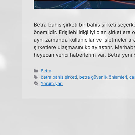
Betra bahis şirketi bir bahis şirketi seçerk
önemlidir. Erişilebilirliği iyi olan şirketle
aynı zamanda kullanıcılar ve işletmeler aras
şirketlere ulaşmasını kolaylaştırır. Merhab
heyecan verici haberlerim var. Betra yeni 
Kategoriler
Betra
Etiketler
betra bahis şirketi
,
betra güvenlik önlemleri
,
ca
Yorum yap