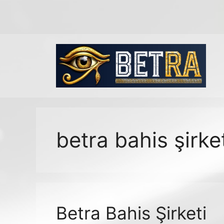
İçeriğe
atla
betra bahis şirke
Betra Bahis Şirketi