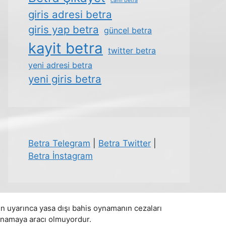
canli betra
giris adresi betra
giris yap betra
güncel betra
kayit betra
twitter betra
yeni adresi betra
yeni giris betra
Betra Telegram
|
Betra Twitter
|
Betra İnstagram
un uyarınca yasa dışı bahis oynamanın cezaları
oynamaya aracı olmuyordur.