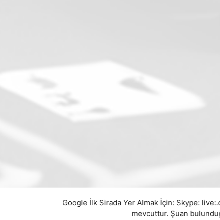
Google İlk Sirada Yer Almak İçin: Skype: live
mevcuttur. Şuan bulunduğu