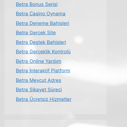
Betra Bonus Serisi
Betra Casino Oynama
Betra Deneme Bahisleri
Betra Gerçek Site
Betra Destek Bahisleri
Betra Gerçeklik Kontrolü
Betra Online Yardım
Betra İnteraktif Platform
Betra Mevcut Adres
Betra Şikayet Süreci
Betra Ücretsiz Hizmetler