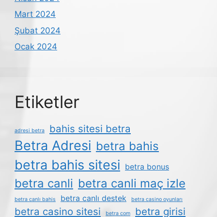
Mart 2024
Şubat 2024
Ocak 2024
Etiketler
bahis sitesi betra
adresi betra
Betra Adresi
betra bahis
betra bahis sitesi
betra bonus
betra canli
betra canli maç izle
betra canlı destek
betra canlı bahis
betra casino oyunları
betra casino sitesi
betra girisi
betra com