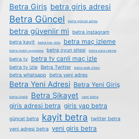
Betra Giriş
betra giriş adresi
Betra Güncel
betra güncel adres
betra güvenlir mi
betra instagram
betra maç izleme
betra kayit
betra kaç oldu
betra oyun sitesi
betra mobil uygulama
betra para çekme
betra tv canli maç izle
betra tv
betra tv izle
Betra Twitter
betra web sitesi
betra whatsapp
betra yeni adres
Betra Yeni Adresi
Betra Yeni Giriş
Betra Şikayet
betra üyelik
canli betra
giris adresi betra
giris yap betra
kayit betra
güncel betra
twitter betra
yeni giris betra
yeni adresi betra