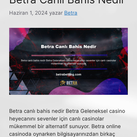
Haziran 1, 2024
yazar
Betra
Betra canlı bahis nedir Betra Geleneksel casino
heyecanını sevenler için canlı casinolar
mükemmel bir alternatif sunuyor. Betra online
casinoda oynarken bilgisayarınızdan birkaç