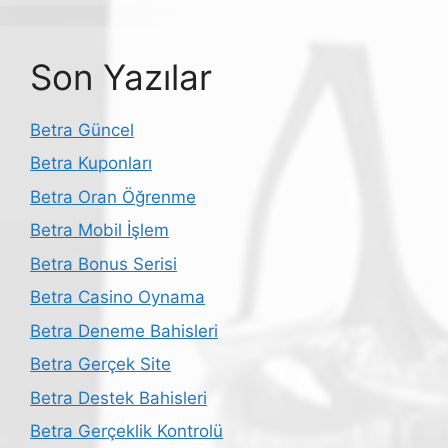
Son Yazılar
Betra Güncel
Betra Kuponları
Betra Oran Öğrenme
Betra Mobil İşlem
Betra Bonus Serisi
Betra Casino Oynama
Betra Deneme Bahisleri
Betra Gerçek Site
Betra Destek Bahisleri
Betra Gerçeklik Kontrolü