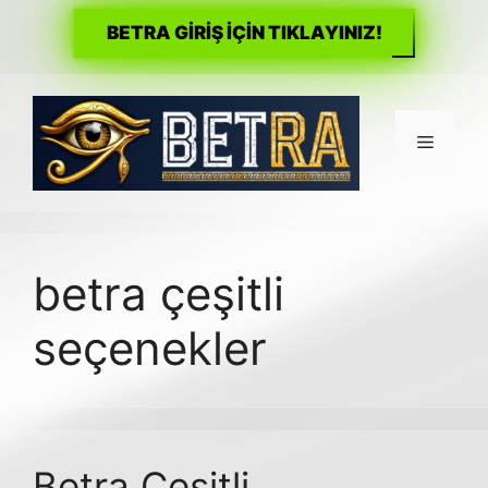
BETRA GİRİŞ İÇİN TIKLAYINIZ!
İçeriğe
atla
Menü
betra çeşitli
seçenekler
Betra Çeşitli