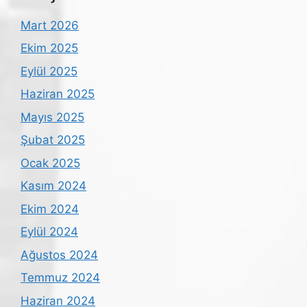
Mart 2026
Ekim 2025
Eylül 2025
Haziran 2025
Mayıs 2025
Şubat 2025
Ocak 2025
Kasım 2024
Ekim 2024
Eylül 2024
Ağustos 2024
Temmuz 2024
Haziran 2024