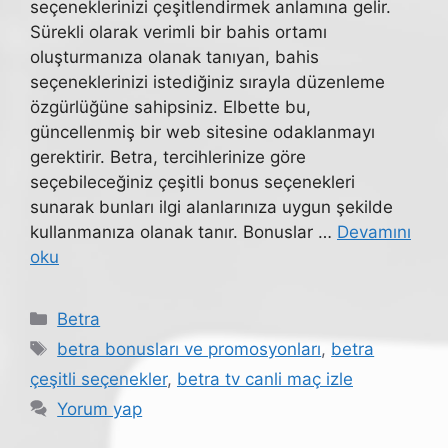
seçeneklerinizi çeşitlendirmek anlamına gelir.
Sürekli olarak verimli bir bahis ortamı
oluşturmanıza olanak tanıyan, bahis
seçeneklerinizi istediğiniz sırayla düzenleme
özgürlüğüne sahipsiniz. Elbette bu,
güncellenmiş bir web sitesine odaklanmayı
gerektirir. Betra, tercihlerinize göre
seçebileceğiniz çeşitli bonus seçenekleri
sunarak bunları ilgi alanlarınıza uygun şekilde
kullanmanıza olanak tanır. Bonuslar …
Devamını
oku
Kategoriler
Betra
Etiketler
betra bonusları ve promosyonları
,
betra
çeşitli seçenekler
,
betra tv canli maç izle
Yorum yap