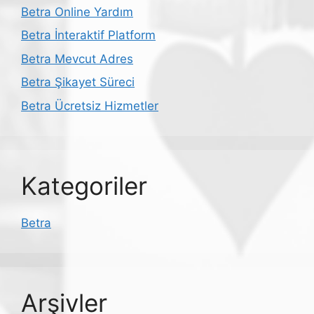
Betra Online Yardım
Betra İnteraktif Platform
Betra Mevcut Adres
Betra Şikayet Süreci
Betra Ücretsiz Hizmetler
Kategoriler
Betra
Arşivler