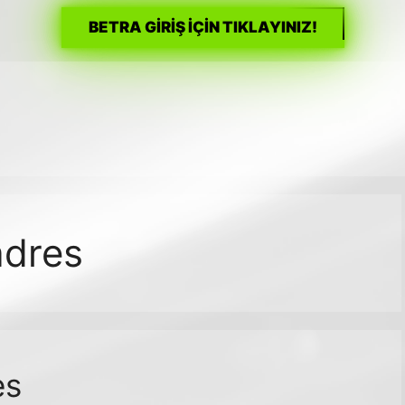
BETRA GİRİŞ İÇİN TIKLAYINIZ!
 adres
es