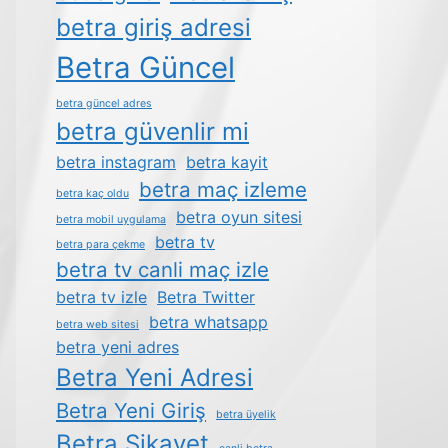
betra giriş adresi
Betra Güncel
betra güncel adres
betra güvenlir mi
betra instagram
betra kayit
betra maç izleme
betra kaç oldu
betra oyun sitesi
betra mobil uygulama
betra tv
betra para çekme
betra tv canli maç izle
betra tv izle
Betra Twitter
betra whatsapp
betra web sitesi
betra yeni adres
Betra Yeni Adresi
Betra Yeni Giriş
betra üyelik
Betra Şikayet