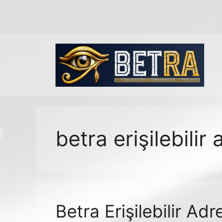
İçeriğe
atla
betra erişilebilir
Betra Erişilebilir Adr