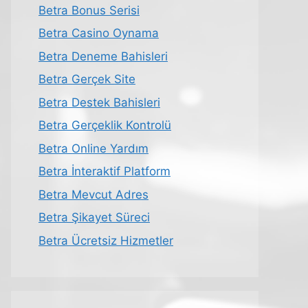
Betra Bonus Serisi
Betra Casino Oynama
Betra Deneme Bahisleri
Betra Gerçek Site
Betra Destek Bahisleri
Betra Gerçeklik Kontrolü
Betra Online Yardım
Betra İnteraktif Platform
Betra Mevcut Adres
Betra Şikayet Süreci
Betra Ücretsiz Hizmetler