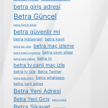
betra giriş adresi
Betra Güncel
betra güncel adres
betra güvenlir mi
betra instagram
betra kayit
betra maç izleme
betra kaç oldu
betra oyun sitesi
betra mobil uygulama
betra tv
betra para çekme
betra tv canli maç izle
betra tv izle
Betra Twitter
betra whatsapp
betra web sitesi
betra yeni adres
Betra Yeni Adresi
Betra Yeni Giriş
betra üyelik
Betra Şikayet