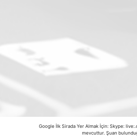
Google İlk Sirada Yer Almak İçin: Skype: live
mevcuttur. Şuan bulunduğu