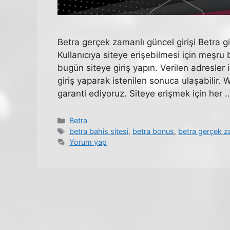
Betra gerçek zamanlı güncel girişi Betra gi
Kullanıcıya siteye erişebilmesi için meşru bi
bugün siteye giriş yapın. Verilen adresler i
giriş yaparak istenilen sonuca ulaşabilir.
garanti ediyoruz. Siteye erişmek için her
Kategoriler
Betra
Etiketler
betra bahis sitesi
,
betra bonus
,
betra gerçek za
Yorum yap