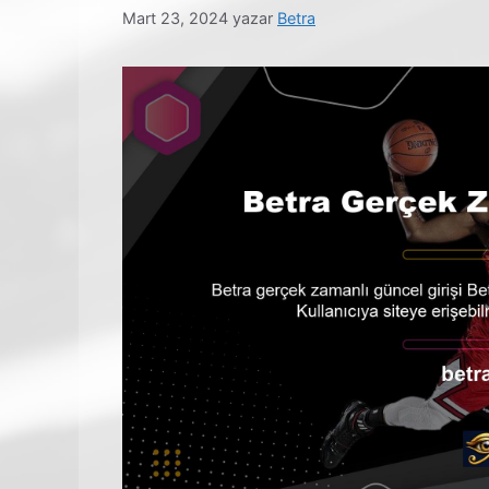
Mart 23, 2024
yazar
Betra