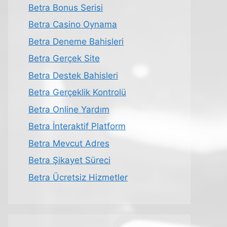
Betra Bonus Serisi
Betra Casino Oynama
Betra Deneme Bahisleri
Betra Gerçek Site
Betra Destek Bahisleri
Betra Gerçeklik Kontrolü
Betra Online Yardım
Betra İnteraktif Platform
Betra Mevcut Adres
Betra Şikayet Süreci
Betra Ücretsiz Hizmetler