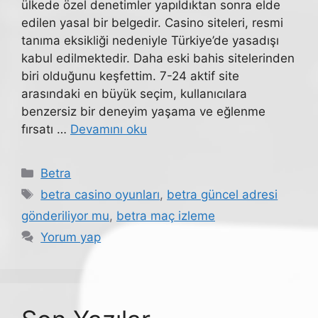
ülkede özel denetimler yapıldıktan sonra elde
edilen yasal bir belgedir. Casino siteleri, resmi
tanıma eksikliği nedeniyle Türkiye’de yasadışı
kabul edilmektedir. Daha eski bahis sitelerinden
biri olduğunu keşfettim. 7-24 aktif site
arasındaki en büyük seçim, kullanıcılara
benzersiz bir deneyim yaşama ve eğlenme
fırsatı …
Devamını oku
Kategoriler
Betra
Etiketler
betra casino oyunları
,
betra güncel adresi
gönderiliyor mu
,
betra maç izleme
Yorum yap