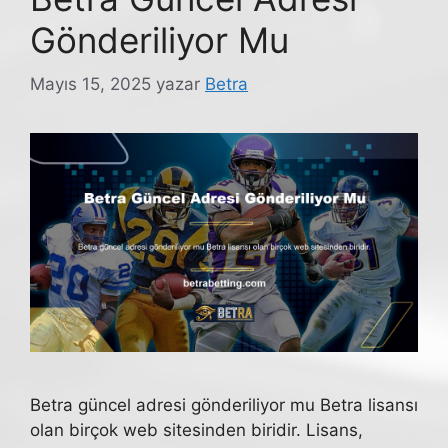
Gönderiliyor Mu
Mayıs 15, 2025
yazar
Betra
Betra güncel adresi gönderiliyor mu Betra lisansı
olan birçok web sitesinden biridir. Lisans,