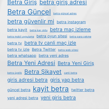
Betra Giriş
betra giriş adresi
Betra Güncel
betra güncel adres
betra güvenlir mi
betra instagram
betra maç izleme
betra kayit
betra kaç oldu
betra oyun sitesi
betra mobil uygulama
betra para çekme
betra tv canli maç izle
betra tv
betra tv izle
Betra Twitter
betra web sitesi
betra whatsapp
betra yeni adres
Betra Yeni Adresi
Betra Yeni Giriş
Betra Şikayet
betra üyelik
canli betra
giris adresi betra
giris yap betra
kayit betra
güncel betra
twitter betra
yeni giris betra
yeni adresi betra