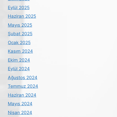
Eylül 2025
Haziran 2025
Mayıs 2025
Şubat 2025
Ocak 2025
Kasım 2024
Ekim 2024
Eylül 2024
Ağustos 2024
Temmuz 2024
Haziran 2024
Mayıs 2024
Nisan 2024