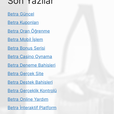
Son Yazılar
Betra Güncel
Betra Kuponları
Betra Oran Öğrenme
Betra Mobil İşlem
Betra Bonus Serisi
Betra Casino Oynama
Betra Deneme Bahisleri
Betra Gerçek Site
Betra Destek Bahisleri
Betra Gerçeklik Kontrolü
Betra Online Yardım
Betra İnteraktif Platform