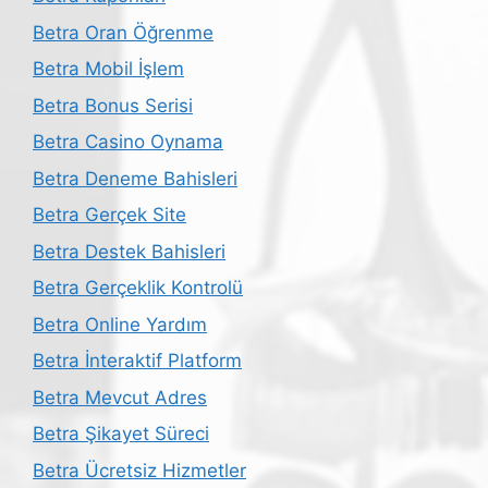
Betra Oran Öğrenme
Betra Mobil İşlem
Betra Bonus Serisi
Betra Casino Oynama
Betra Deneme Bahisleri
Betra Gerçek Site
Betra Destek Bahisleri
Betra Gerçeklik Kontrolü
Betra Online Yardım
Betra İnteraktif Platform
Betra Mevcut Adres
Betra Şikayet Süreci
Betra Ücretsiz Hizmetler