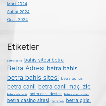
Mart 2024
Şubat 2024
Ocak 2024
Etiketler
bahis sitesi betra
adresi betra
Betra Adresi
betra bahis
betra bahis sitesi
betra bonus
betra canli
betra canli maç izle
betra canlı destek
betra canlı bahis
betra casino oyunları
betra casino sitesi
betra girisi
betra com