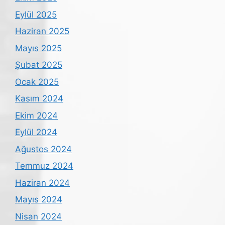
Eylül 2025
Haziran 2025
Mayıs 2025
Şubat 2025
Ocak 2025
Kasım 2024
Ekim 2024
Eylül 2024
Ağustos 2024
Temmuz 2024
Haziran 2024
Mayıs 2024
Nisan 2024