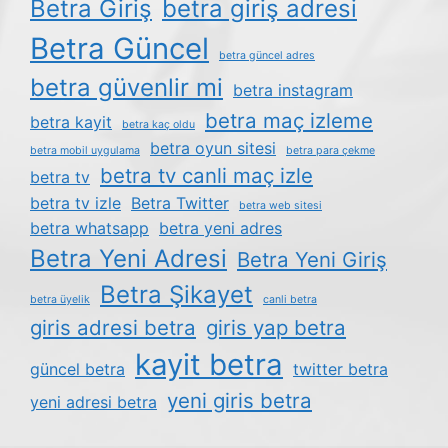
Betra Giriş
betra giriş adresi
Betra Güncel
betra güncel adres
betra güvenlir mi
betra instagram
betra maç izleme
betra kayit
betra kaç oldu
betra oyun sitesi
betra mobil uygulama
betra para çekme
betra tv canli maç izle
betra tv
betra tv izle
Betra Twitter
betra web sitesi
betra whatsapp
betra yeni adres
Betra Yeni Adresi
Betra Yeni Giriş
Betra Şikayet
betra üyelik
canli betra
giris adresi betra
giris yap betra
kayit betra
güncel betra
twitter betra
yeni giris betra
yeni adresi betra