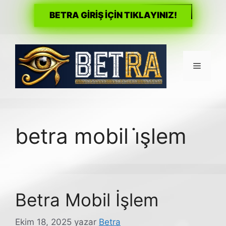
BETRA GİRİŞ İÇİN TIKLAYINIZ!
İçeriğe
atla
Menü
betra mobil i̇şlem
Betra Mobil İşlem
Ekim 18, 2025
yazar
Betra