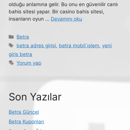
olduğu anlamına gelir. Bu onu en güvenilir canlı
bahis sitesi yapar. Bir casino bahis sitesi,
insanların oyun …
Devamını oku
Kategoriler
Betra
Etiketler
betra adres girişi
,
betra mobil i̇şlem
,
yeni
giris betra
Yorum yap
Son Yazılar
Betra Güncel
Betra Kuponları