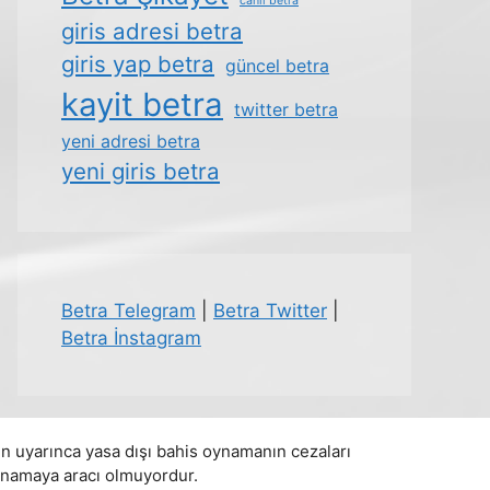
canli betra
giris adresi betra
giris yap betra
güncel betra
kayit betra
twitter betra
yeni adresi betra
yeni giris betra
Betra Telegram
|
Betra Twitter
|
Betra İnstagram
un uyarınca yasa dışı bahis oynamanın cezaları
oynamaya aracı olmuyordur.