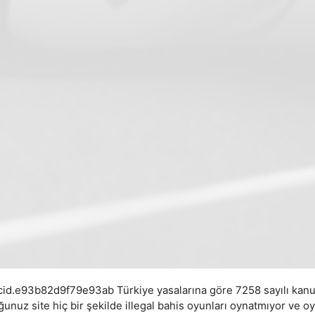
:.cid.e93b82d9f79e93ab Türkiye yasalarına göre 7258 sayılı kan
nuz site hiç bir şekilde illegal bahis oyunları oynatmıyor ve 