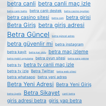
betra canli
betra canli maç izle
betra canlı destek
betra canlı bahis
betra casino oyunları
betra casino sitesi
betra girisi
betra com
Betra Giriş
betra giriş adresi
Betra Güncel
betra güncel adres
betra güvenlir mi
betra instagram
betra maç izleme
betra kayit
betra kaç oldu
betra oyun sitesi
betra mobil uygulama
betra para çekme
betra tv canli maç izle
betra tv
betra tv izle
Betra Twitter
betra web sitesi
betra whatsapp
betra yeni adres
Betra Yeni Adresi
Betra Yeni Giriş
Betra Şikayet
betra üyelik
canli betra
giris adresi betra
giris yap betra