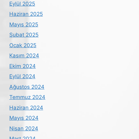
Eylül 2025
Haziran 2025
Mayıs 2025
Şubat 2025
Ocak 2025
Kasım 2024
Ekim 2024
Eylül 2024
Ağustos 2024
Temmuz 2024
Haziran 2024
Mayıs 2024
Nisan 2024
Mart 2024