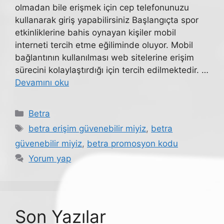
olmadan bile erişmek için cep telefonunuzu
kullanarak giriş yapabilirsiniz Başlangıçta spor
etkinliklerine bahis oynayan kişiler mobil
interneti tercih etme eğiliminde oluyor. Mobil
bağlantının kullanılması web sitelerine erişim
sürecini kolaylaştırdığı için tercih edilmektedir. …
Devamını oku
Kategoriler
Betra
Etiketler
betra erişim güvenebilir miyiz
,
betra
güvenebilir miyiz
,
betra promosyon kodu
Yorum yap
Son Yazılar