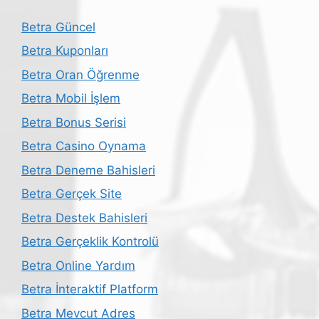
Betra Güncel
Betra Kuponları
Betra Oran Öğrenme
Betra Mobil İşlem
Betra Bonus Serisi
Betra Casino Oynama
Betra Deneme Bahisleri
Betra Gerçek Site
Betra Destek Bahisleri
Betra Gerçeklik Kontrolü
Betra Online Yardım
Betra İnteraktif Platform
Betra Mevcut Adres