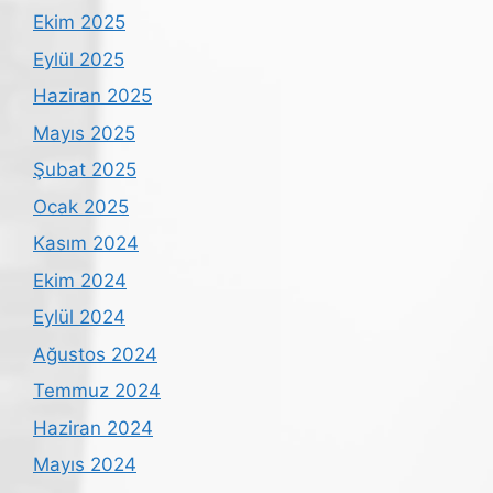
Ekim 2025
Eylül 2025
Haziran 2025
Mayıs 2025
Şubat 2025
Ocak 2025
Kasım 2024
Ekim 2024
Eylül 2024
Ağustos 2024
Temmuz 2024
Haziran 2024
Mayıs 2024