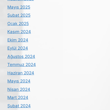
Mayıs 2025
Şubat 2025
Ocak 2025
Kasım 2024
Ekim 2024
Eylül 2024
Ağustos 2024
Temmuz 2024
Haziran 2024
Mayıs 2024
Nisan 2024
Mart 2024
Şubat 2024