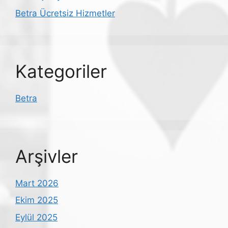
Betra Ücretsiz Hizmetler
Kategoriler
Betra
Arşivler
Mart 2026
Ekim 2025
Eylül 2025