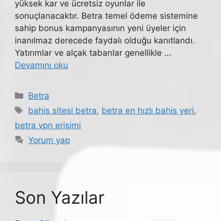
yüksek kar ve ücretsiz oyunlar ile
sonuçlanacaktır. Betra temel ödeme sistemine
sahip bonus kampanyasının yeni üyeler için
inanılmaz derecede faydalı olduğu kanıtlandı.
Yatırımlar ve alçak tabanlar genellikle …
Devamını oku
Kategoriler
Betra
Etiketler
bahis sitesi betra
,
betra en hızlı bahis yeri
,
betra vpn erişimi
Yorum yap
Son Yazılar