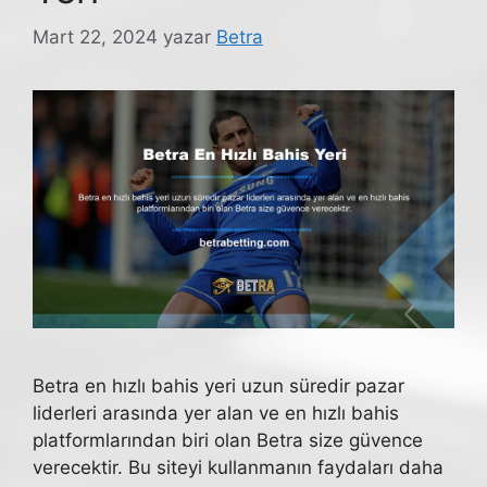
Mart 22, 2024
yazar
Betra
Betra en hızlı bahis yeri uzun süredir pazar
liderleri arasında yer alan ve en hızlı bahis
platformlarından biri olan Betra size güvence
verecektir. Bu siteyi kullanmanın faydaları daha