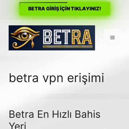
BETRA GİRİŞ İÇİN TIKLAYINIZ!
İçeriğe
atla
Menü
betra vpn erişimi
Betra En Hızlı Bahis
Yeri