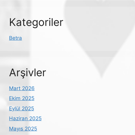
Kategoriler
Betra
Arşivler
Mart 2026
Ekim 2025
Eylül 2025
Haziran 2025
Mayıs 2025