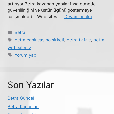
artırıyor Betra kazanan yapılar inşa etmede
güvenilirliğini ve üstünlüğünü göstermeye
çalışmaktadır. Web sitesi …
Devamını oku
Kategoriler
Betra
Etiketler
betra canlı casino şirketi
,
betra tv izle
,
betra
web siteniz
Yorum yap
Son Yazılar
Betra Güncel
Betra Kuponları