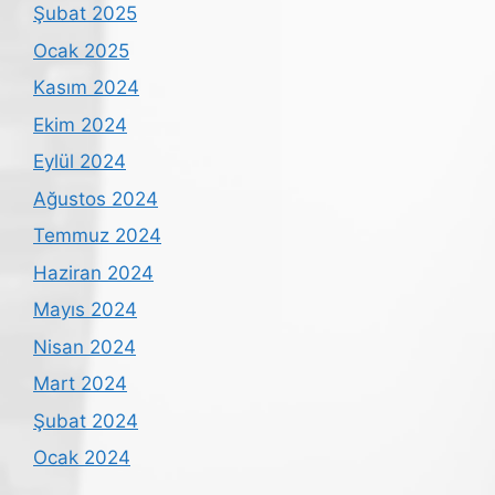
Şubat 2025
Ocak 2025
Kasım 2024
Ekim 2024
Eylül 2024
Ağustos 2024
Temmuz 2024
Haziran 2024
Mayıs 2024
Nisan 2024
Mart 2024
Şubat 2024
Ocak 2024