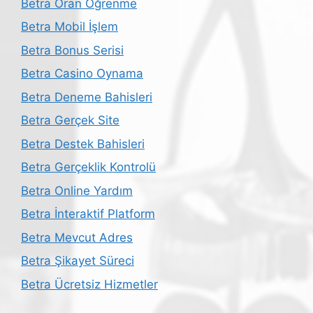
Betra Oran Öğrenme
Betra Mobil İşlem
Betra Bonus Serisi
Betra Casino Oynama
Betra Deneme Bahisleri
Betra Gerçek Site
Betra Destek Bahisleri
Betra Gerçeklik Kontrolü
Betra Online Yardım
Betra İnteraktif Platform
Betra Mevcut Adres
Betra Şikayet Süreci
Betra Ücretsiz Hizmetler