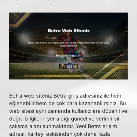
Betra web siteniz Betra giriş adresiniz ile hem
eğlenebilir hem de çok para kazanabilirsiniz. Bu
web sitesi aynı zamanda kullanıcılara düzenli ve
doğru bilgilerin yer aldığı güncel ve verimli bir
çalışma alanı sunmaktadır. Yeni Betra erişim
adresi, kaliteyi eskisinden çok daha fazla