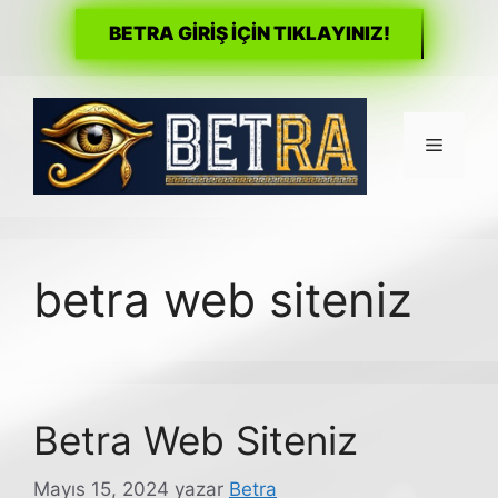
BETRA GİRİŞ İÇİN TIKLAYINIZ!
İçeriğe
atla
Menü
betra web siteniz
Betra Web Siteniz
Mayıs 15, 2024
yazar
Betra