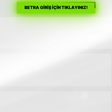
BETRA GİRİŞ İÇİN TIKLAYINIZ!