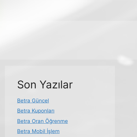
Son Yazılar
Betra Güncel
Betra Kuponları
Betra Oran Öğrenme
Betra Mobil İşlem