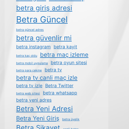
betra giriş adresi
Betra Güncel
betra güncel adres
betra güvenlir mi
betra instagram
betra kayit
betra maç izleme
betra kaç oldu
betra oyun sitesi
betra mobil uygulama
betra tv
betra para çekme
betra tv canli maç izle
betra tv izle
Betra Twitter
betra whatsapp
betra web sitesi
betra yeni adres
Betra Yeni Adresi
Betra Yeni Giriş
betra üyelik
Betra Şikayet