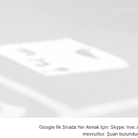
Google İlk Sirada Yer Almak İçin: Skype: live
mevcuttur. Şuan bulunduğu