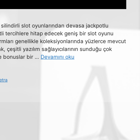
 silindirli slot oyunlarından devasa jackpotlu
li tercihlere hitap edecek geniş bir slot oyunu
rmları genellikle koleksiyonlarında yüzlerce mevcut
k, çeşitli yazılım sağlayıcılarının sunduğu çok
e bonuslar bir …
Devamını oku
etra