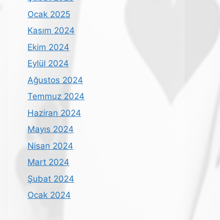
Ocak 2025
Kasım 2024
Ekim 2024
Eylül 2024
Ağustos 2024
Temmuz 2024
Haziran 2024
Mayıs 2024
Nisan 2024
Mart 2024
Şubat 2024
Ocak 2024