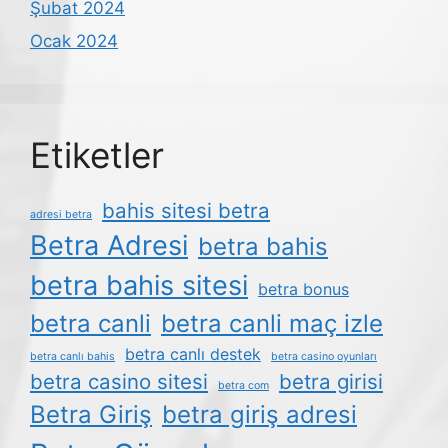
Şubat 2024
Ocak 2024
Etiketler
bahis sitesi betra
adresi betra
Betra Adresi
betra bahis
betra bahis sitesi
betra bonus
betra canli
betra canli maç izle
betra canlı destek
betra canlı bahis
betra casino oyunları
betra casino sitesi
betra girisi
betra com
Betra Giriş
betra giriş adresi