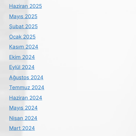
Haziran 2025
Mayıs 2025
Şubat 2025
Ocak 2025
Kasım 2024
Ekim 2024
Eylül 2024
Ağustos 2024
Temmuz 2024
Haziran 2024
Mayıs 2024
Nisan 2024
Mart 2024