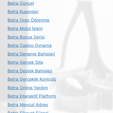
Betra Güncel
Betra Kuponları
Betra Oran Öğrenme
Betra Mobil İşlem
Betra Bonus Serisi
Betra Casino Oynama
Betra Deneme Bahisleri
Betra Gerçek Site
Betra Destek Bahisleri
Betra Gerçeklik Kontrolü
Betra Online Yardım
Betra İnteraktif Platform
Betra Mevcut Adres