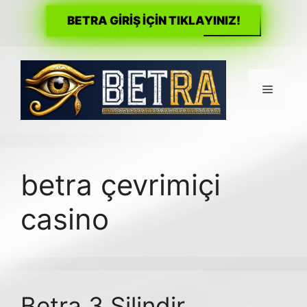
BETRA GİRİŞ İÇİN TIKLAYINIZ!
İçeriğe
atla
Menü
betra çevrimiçi
casino
Betra 3 Silindir